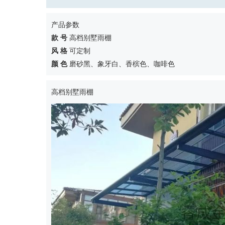
产品参数
款 号
高档别墅雨棚
风 格
可定制
颜 色
磨砂黑、象牙白、香槟色、咖啡色
高档别墅雨棚