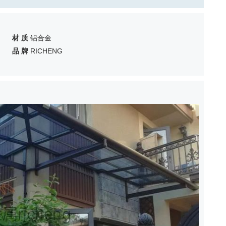
材 质
铝合金
品 牌
RICHENG