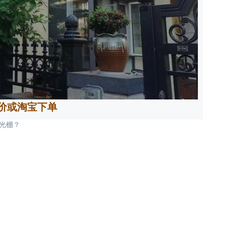
价或淘宝下单
光棚？